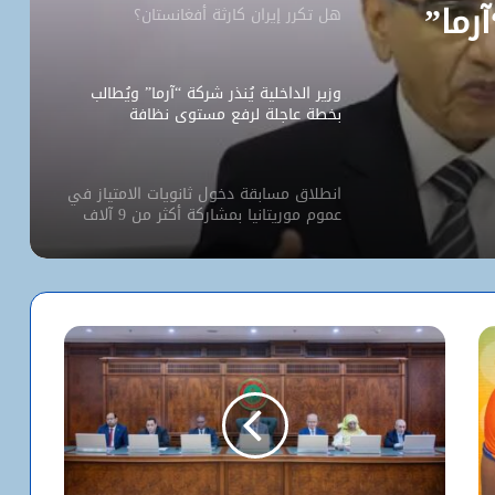
آرما”
هل تكرر إيران كارثة أفغانستان؟
وزير الداخلية يُنذر شركة “آرما” ويُطالب
بخطة عاجلة لرفع مستوى نظافة
نواكشوط
انطلاق مسابقة دخول ثانويات الامتياز في
عموم موريتانيا بمشاركة أكثر من 9 آلاف
مترشح
كيف استخدم الاحتلال سلاح الإبعاد للتفرد
بالأقصى؟
البيت الأبيض يفتح أخطر ملفات كورونا..
ماذا حدث داخل مختبر ووهان؟
شبكة التساقطات المطرية في ولايتي