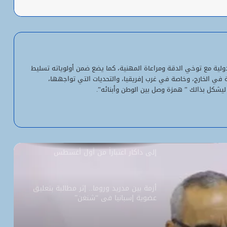
شبكة التساقطات المطرية في ولايتي
الحوض الشرقي وكوركول (الجمعة)
ولد أجاي: الإصلاحات الاقتصادية خلال الـ7
سنوات الماضية أرست أسساً لاقتصاد أكثر
لدولية مع توخي الدقة ومراعاة المهنية، كما يضع ضمن أولوياته تسليط
استقلالية وسيادة
ية في الخارج، وخاصة في غرب إفريقيا، والتحديات التي تواجهها،
ليشكل بذالك ” همزة وصل بين الوطن وأبنائه”.
“بنكيلي” يتصدر خدمات الدفع الإلكتروني
بـ1.1 مليون معاملة يومياً
السفارة الأمريكية تحيل طلبات التأشيرة
إلى داكار اعتباراً من أول أغسطس
أزمة بين مدريد وروما.. إثر مطالبة بتعليق
عضوية إسبانيا في “شنغن”