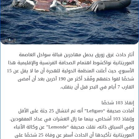
أثار حادث غرق زورق يحمل مهاجرين قبالة سواحل العاصمة
الموريتانية نواكشوط اهتمام الصحافة الفرنسية والإقليمية هذا
الأسبوع، حيث أعلنت المنظمة الدولية للهجرة أن ما لا يقل عن 15
شخصًا لقوا حتفهم وفُقَد أكثر من 190 آخرين بعد أن أمضى
القارب 7 أيام في البحر قبل أن ينقلب.
إنقاذ 103 شخصًا
أفادت صحيفة “Lefigaro” أنه تم انتشال 25 جثة على الأقل
وإنقاذ 103 أشخاص، بينما ما زال العشرات في عداد المفقودين.
وفي السياق ذاته، نقلت صحيفة “Lemonde” عن وكالة الأنباء
الموريتانية تأكيدها أن الحادث أسفر عن وفاة 25 شخصًا على