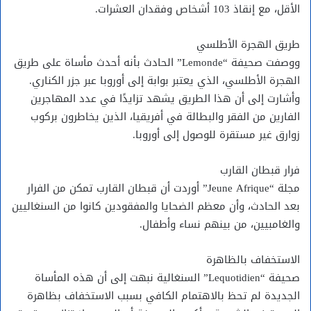
الأقل، مع إنقاذ 103 أشخاص وفقدان العشرات.
طريق الهجرة الأطلسي
ووصفت صحيفة “Lemonde” الحادث بأنه أحدث مأساة على طريق
الهجرة الأطلسي، الذي يعتبر بوابة إلى أوروبا عبر جزر الكناري.
وأشارت إلى أن هذا الطريق يشهد تزايدًا في عدد المهاجرين
الفارين من الفقر والبطالة في أفريقيا، الذين يخاطرون بركوب
زوارق غير مستقرة للوصول إلى أوروبا.
فرار قبطان القارب
مجلة “Jeune Afrique” أوردت أن قبطان القارب تمكن من الفرار
بعد الحادث، وأن معظم الضحايا والمفقودين كانوا من السنغاليين
والغامبيين، من بينهم نساء وأطفال.
الاستخفاف بالظاهرة
صحيفة “Lequotidien” السنغالية نبهت إلى أن هذه المأساة
الجديدة لم تحظ بالاهتمام الكافي بسبب الاستخفاف بظاهرة