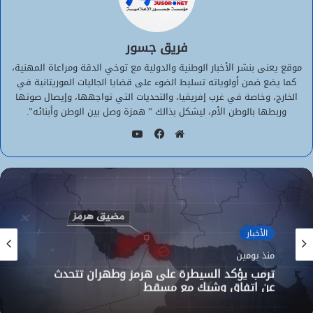
فريق جسور
موقع يعنى بنشر الأخبار الوطنية والدولية مع توخي الدقة ومراعاة المهنية،
كما يضع ضمن أولوياته تسليط الضوء على قضايا الجاليات الموريتانية في
الخارج، وخاصة في غرب إفريقيا، والتحديات التي تواجهها، وإيصال صوتها
وربطها بالوطن الأم، ليشكل بذالك ” همزة وصل بين الوطن وأبنائه”.
يوتيوب
موقع
فيسبوك
الويب
الأخبار
الأخبار
منذ يومين
منذ يومين
الوزير الأول المختار ولد اجاي يستقبل السفير
الجزائري بنواكشوط