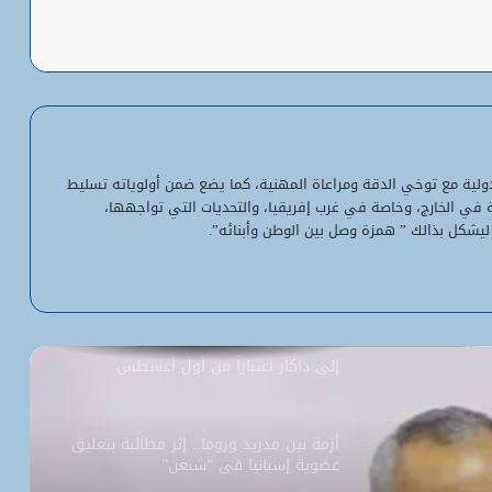
باعة
شبكة التساقطات المطرية في ولايتي
الحوض الشرقي وكوركول (الجمعة)
ولد أجاي: الإصلاحات الاقتصادية خلال الـ7
سنوات الماضية أرست أسساً لاقتصاد أكثر
لدولية مع توخي الدقة ومراعاة المهنية، كما يضع ضمن أولوياته تسليط
استقلالية وسيادة
ية في الخارج، وخاصة في غرب إفريقيا، والتحديات التي تواجهها،
ليشكل بذالك ” همزة وصل بين الوطن وأبنائه”.
“بنكيلي” يتصدر خدمات الدفع الإلكتروني
بـ1.1 مليون معاملة يومياً
السفارة الأمريكية تحيل طلبات التأشيرة
إلى داكار اعتباراً من أول أغسطس
أزمة بين مدريد وروما.. إثر مطالبة بتعليق
عضوية إسبانيا في “شنغن”