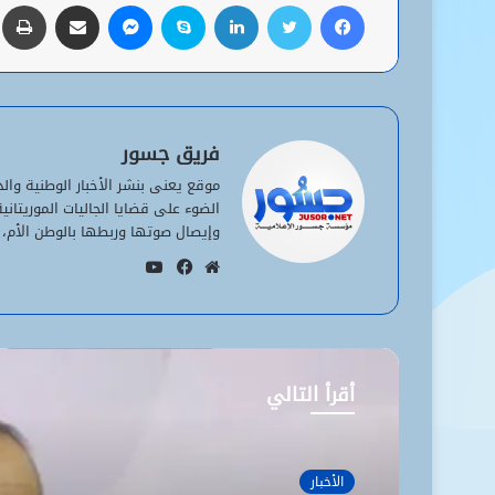
فيسبوك
تويتر
لينكدإن
سكايب
ماسنجر
مشاركة عبر البريد
ط
فريق جسور
موقع يعنى بنشر الأخبار الوطنية وا
الضوء على قضايا الجاليات الموريتان
وإيصال صوتها وربطها بالوطن الأم، 
يوتيوب
موقع
فيسبوك
الويب
أقرأ التالي
الأخبار