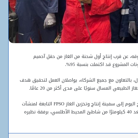
روقه، عن قرب إنتاج أول شحنة من الغاز من حقل آحميم
ات المشروع قد اكتملت بنسبة 95%.
غال، بالتعاون مع جميع الشركاء، يواصلان العمل لتحقيق هدف
جاءت تصريحات ولد اشروقه خلال زيارة ميدانية صباح اليوم إلى سفينة إنتاج وتخزين الغاز FPSO التابعة لمنشآت
حقل السلحفاة آحميم الكبير GTA، والتي تقع على بعد 40 كيلومترًا من شاطئ المحيط الأطلسي، برفقة نظيره