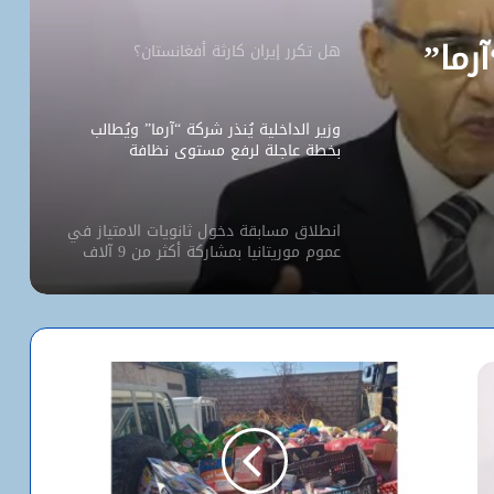
آرما”
هل تكرر إيران كارثة أفغانستان؟
وزير الداخلية يُنذر شركة “آرما” ويُطالب
بخطة عاجلة لرفع مستوى نظافة
نواكشوط
انطلاق مسابقة دخول ثانويات الامتياز في
عموم موريتانيا بمشاركة أكثر من 9 آلاف
مترشح
كيف استخدم الاحتلال سلاح الإبعاد للتفرد
بالأقصى؟
البيت الأبيض يفتح أخطر ملفات كورونا..
ماذا حدث داخل مختبر ووهان؟