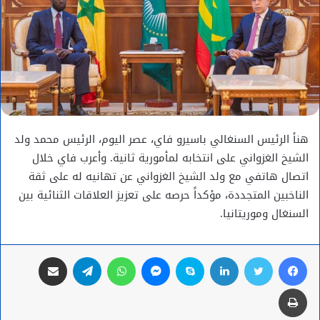
هنأ الرئيس السنغالي باسيرو فاي، عصر اليوم، الرئيس محمد ولد
الشيخ الغزواني على انتخابه لمأمورية ثانية. وأعرب فاي خلال
اتصال هاتفي مع ولد الشيخ الغزواني عن تهانيه له على ثقة
الناخبين المتجددة، مؤكداً حرصه على تعزيز العلاقات الثنائية بين
السنغال وموريتانيا.
فيسبوك
تويتر
لينكدإن
سكايب
ماسنجر
واتساب
تيلقرام
مشاركة عبر البريد
طباعة