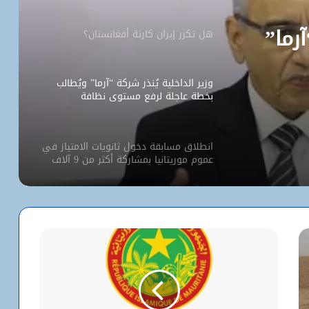
آرما”
هل تكرر إيران كارثة أفغانستان؟
وزير الداخلية يُنذر شركة “آرما” ويُطالب
بخطة عاجلة لرفع مستوى نظافة
نواكشوط
انطلاق مسابقة دخول ثانويات الامتياز في
عموم موريتانيا بمشاركة أكثر من 9 آلاف
مترشح
كيف استخدم الاحتلال سلاح الإبعاد للتفرد
بالأقصى؟
البيت الأبيض يفتح أخطر ملفات كورونا..
ماذا حدث داخل مختبر ووهان؟