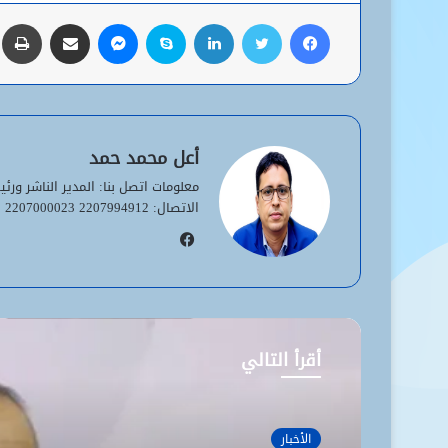
فيسبوك
تويتر
لينكدإن
سكايب
ماسنجر
مشاركة عبر البريد
ط
أعل محمد حمد
الاتصال: 2207994912 2207000023
فيسبوك
أقرأ التالي
الأخبار