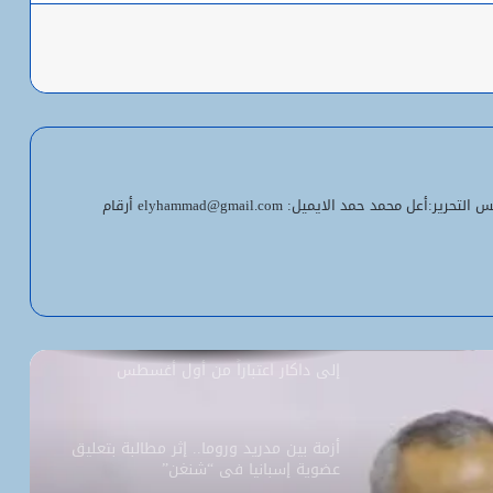
باعة
شبكة التساقطات المطرية في ولايتي
الحوض الشرقي وكوركول (الجمعة)
ولد أجاي: الإصلاحات الاقتصادية خلال الـ7
سنوات الماضية أرست أسساً لاقتصاد أكثر
استقلالية وسيادة
معلومات اتصل بنا: المدير الناشر ورئيس التحرير:أعل محمد حمد الايميل: elyhammad@gmail.com أرقام
“بنكيلي” يتصدر خدمات الدفع الإلكتروني
بـ1.1 مليون معاملة يومياً
السفارة الأمريكية تحيل طلبات التأشيرة
إلى داكار اعتباراً من أول أغسطس
أزمة بين مدريد وروما.. إثر مطالبة بتعليق
عضوية إسبانيا في “شنغن”