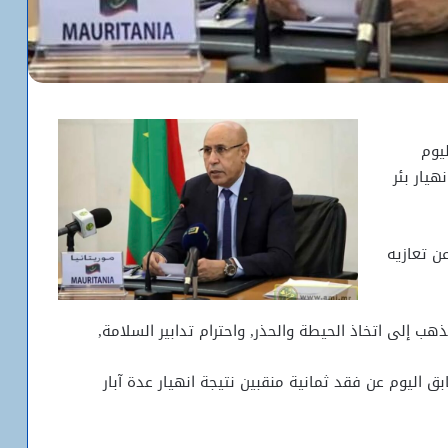
يوم
يار بئر
ن تعازيه
هب إلى اتخاذ الحيطة والحذر, واحترام تدابير السلامة,
 اليوم عن فقد ثمانية منقبين نتيجة انهيار عدة آبار