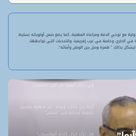
الحوض الشرقي وكوركول (الجمعة)
ولد أجاي: الإصلاحات الاقتصادية خلال الـ7
سنوات الماضية أرست أسساً لاقتصاد أكثر
لدولية مع توخي الدقة ومراعاة المهنية، كما يضع ضمن أولوياته تسليط
استقلالية وسيادة
ية في الخارج، وخاصة في غرب إفريقيا، والتحديات التي تواجهها،
ليشكل بذالك ” همزة وصل بين الوطن وأبنائه”.
“بنكيلي” يتصدر خدمات الدفع الإلكتروني
بـ1.1 مليون معاملة يومياً
السفارة الأمريكية تحيل طلبات التأشيرة
إلى داكار اعتباراً من أول أغسطس
أزمة بين مدريد وروما.. إثر مطالبة بتعليق
عضوية إسبانيا في “شنغن”
آرما”
هل تكرر إيران كارثة أفغانستان؟