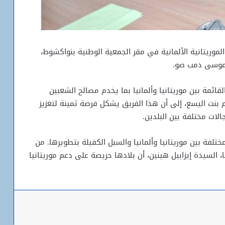
 الموريتانية الألمانية في مقر الجمعية الوطنية بنواكشوط،
د موسى دمب صو.
قائمة بين موريتانيا وألمانيا بما يخدم مصالح الشعبين
 بنت اليسع، إلى أن هذا الفريق يشكل فرصة ثمينة لتعزيز
ات مختلفة بين البلدين.
لفة بين موريتانيا وألمانيا والسبل الكفيلة بتطويرها. من
، السيدة إيزابيل هينين، أن بلادها حريصة على دعم موريتانيا
باعة
شبكة التساقطات المطرية في ولايتي