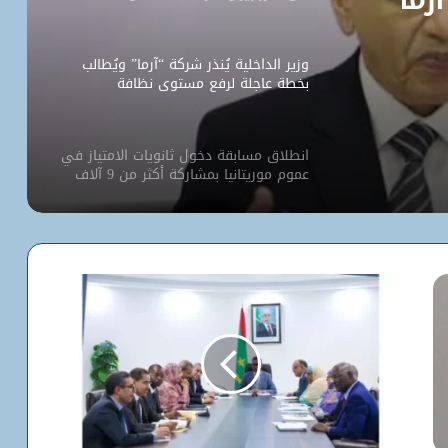
وزير الداخلية يُنذر شركة “آرما” ويُطالب
بخطة عاجلة لرفع مستوى نظافة
نواكشوط
انطلاق مسابقة دخول ثانويات الامتياز في
عموم موريتانيا بمشاركة أكثر من 9 آلاف
مترشح
كيف استخدم الاحتلال سلاح الإبعاد للتفرد
بالأقصى؟
البيت الأبيض يفتح أخطر ملفات كورونا..
ماذا حدث داخل مختبر ووهان؟
شبكة التساقطات المطرية في ولايتي
الحوض الشرقي وكوركول (الجمعة)