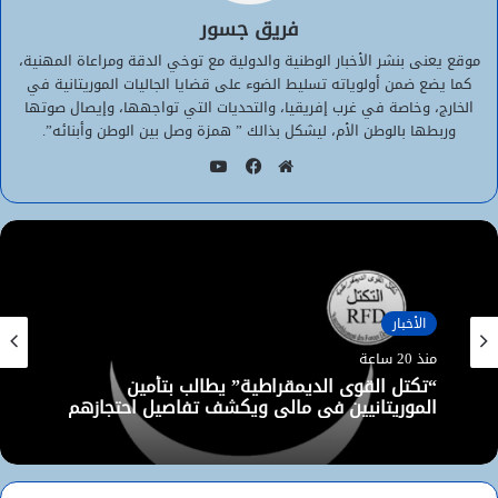
فريق جسور
موقع يعنى بنشر الأخبار الوطنية والدولية مع توخي الدقة ومراعاة المهنية،
كما يضع ضمن أولوياته تسليط الضوء على قضايا الجاليات الموريتانية في
الخارج، وخاصة في غرب إفريقيا، والتحديات التي تواجهها، وإيصال صوتها
وربطها بالوطن الأم، ليشكل بذالك ” همزة وصل بين الوطن وأبنائه”.
يوتيوب
موقع
فيسبوك
الويب
الأخبار
منذ 20 ساعة
“تكتل القوى الديمقراطية” يطالب بتأمين
الموريتانيين في مالي ويكشف تفاصيل احتجازهم