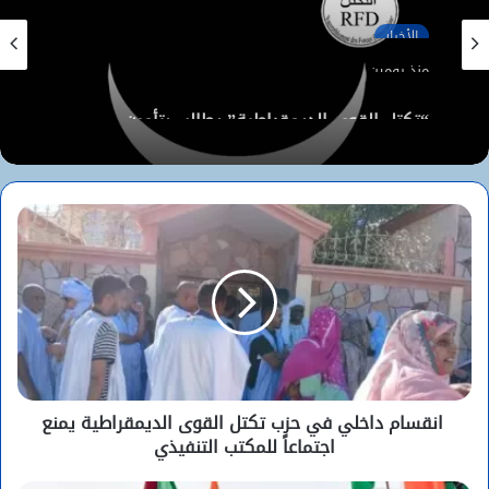
الأخبار
منذ يومين
الأخبار
“تكتل القوى الديمقراطية” يطالب بتأمين
الموريتانيين في مالي ويكشف تفاصيل احتجازهم
منذ يومين
لماذا لا يخشى اليمنيون حربا جديدة؟
انقسام داخلي في حزب تكتل القوى الديمقراطية يمنع
اجتماعاً للمكتب التنفيذي