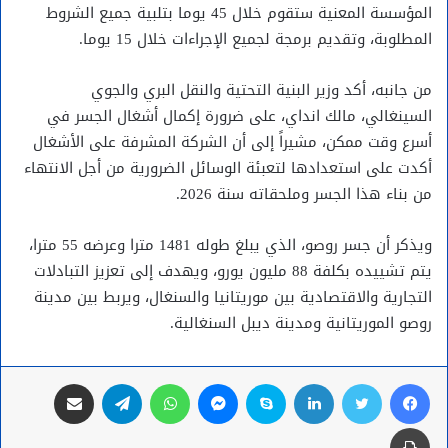
المؤسسة المعنية ستقوم خلال 45 يوما بتلبية جميع الشروط
المطلوبة، وتقديم برمجة لجميع الإجراءات خلال 15 يوما.
من جانبه، أكد وزير البنية التحتية والنقل البري والجوي
السينغالي، مالك انداي، على ضرورة إكمال أشغال الجسر في
أسرع وقت ممكن، مشيراً إلى أن الشركة المشرفة على الأشغال
أكدت على استعدادها لتعبئة الوسائل الضرورية من أجل الانتهاء
من بناء هذا الجسر وملحقاته سنة 2026.
ويذكر أن جسر روصو، الذي يبلغ طوله 1481 مترا وعرضه 55 مترا،
يتم تشييده بكلفة 88 مليون يورو، ويهدف إلى تعزيز التبادلات
التجارية والاقتصادية بين موريتانيا والسنغال، ويربط بين مدينة
روصو الموريتانية ومدينة ديبل السنغالية.
فيسبوك
تويتر
لينكدإن
سكايب
ماسنجر
واتساب
تيلقرام
مشاركة عبر البريد
طباعة