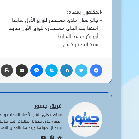
-المكلفون بمهام:
– جالو عمار أمادو: مستشار للوزير الأول سابقا
– امتها بنت الحاج: مستشارة للوزير الأول سابقا
– أبو بكر محمد المرابط
– سيد المختار دشق
فيسبوك
تويتر
لينكدإن
سكايب
ماسنجر
مشاركة عبر البريد
ط
فريق جسور
موقع يعنى بنشر الأخبار الوطنية وا
الضوء على قضايا الجاليات الموريتان
وإيصال صوتها وربطها بالوطن الأم، 
يوتيوب