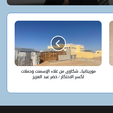
مترشح
كيف استخدم الاحتلال سلاح الإبعاد للتفرد
بالأقصى؟
البيت الأبيض يفتح أخطر ملفات كورونا..
ماذا حدث داخل مختبر ووهان؟
شبكة التساقطات المطرية في ولايتي
الحوض الشرقي وكوركول (الجمعة)
موريتانيا.. شكاوى من غلاء الإسمنت وحملات
لكسر الاحتكار / خضر عبد العزيز
ولد أجاي: الإصلاحات الاقتصادية خلال الـ7
سنوات الماضية أرست أسساً لاقتصاد أكثر
استقلالية وسيادة
“بنكيلي” يتصدر خدمات الدفع الإلكتروني
بـ1.1 مليون معاملة يومياً