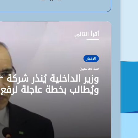
موقع
فيسبوك
الويب
أقرأ التالي
الأخبار
منذ ساعتين
وزير الداخلية يُنذر شركة “
ويُطالب بخطة عاجلة لرفع
مستوى نظافة نواكشوط