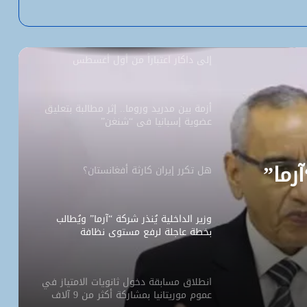
السفارة الأمريكية تحيل طلبات التأشيرة
إلى داكار اعتباراً من أول أغسطس
أزمة بين مدريد وروما.. إثر مطالبة بتعليق
عضوية إسبانيا في “شنغن”
آرما”
هل تكرر إيران كارثة أفغانستان؟
وزير الداخلية يُنذر شركة “آرما” ويُطالب
بخطة عاجلة لرفع مستوى نظافة
نواكشوط
انطلاق مسابقة دخول ثانويات الامتياز في
عموم موريتانيا بمشاركة أكثر من 9 آلاف