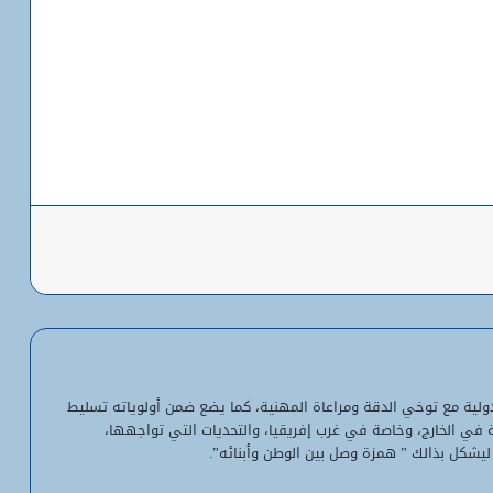
باعة
شبكة التساقطات المطرية في ولايتي
الحوض الشرقي وكوركول (الجمعة)
ولد أجاي: الإصلاحات الاقتصادية خلال الـ7
سنوات الماضية أرست أسساً لاقتصاد أكثر
لدولية مع توخي الدقة ومراعاة المهنية، كما يضع ضمن أولوياته تسليط
استقلالية وسيادة
ية في الخارج، وخاصة في غرب إفريقيا، والتحديات التي تواجهها،
ليشكل بذالك ” همزة وصل بين الوطن وأبنائه”.
“بنكيلي” يتصدر خدمات الدفع الإلكتروني
بـ1.1 مليون معاملة يومياً