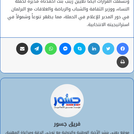
وتشملت القرارات أيضًا تعيين زينب بنت أحمدناه مديرة لحملة
النساء، ووزير الثقافة والشباب والرياضة والعلاقات مع البرلمان
في دور المدير للإعلام في الحملة، مما يظهر تنوعاً وشمولاً في
استراتيجيته الانتخابية.
فيسبوك
تويتر
لينكدإن
سكايب
ماسنجر
واتساب
تيلقرام
مشاركة عبر البريد
طباعة
فريق جسور
موقع يعنى بنشر الأخبار الوطنية والدولية مع توخي الدقة ومراعاة المهنية،