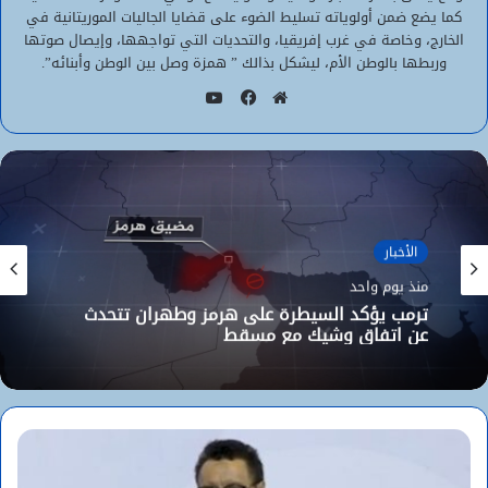
كما يضع ضمن أولوياته تسليط الضوء على قضايا الجاليات الموريتانية في
الخارج، وخاصة في غرب إفريقيا، والتحديات التي تواجهها، وإيصال صوتها
وربطها بالوطن الأم، ليشكل بذالك ” همزة وصل بين الوطن وأبنائه”.
يوتيوب
موقع
فيسبوك
الويب
الأخبار
الأخبار
منذ يوم واحد
منذ يوم واحد
الوزير الأول المختار ولد اجاي يستقبل السفير
الجزائري بنواكشوط
ترمب يؤكد السيطرة على هرمز وطهران تتحدث
عن اتفاق وشيك مع مسقط