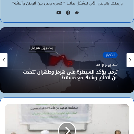
وربطها بالوطن الأم، ليشكل بذالك ” همزة وصل بين الوطن وأبنائه”.
يوتيوب
موقع
فيسبوك
الويب
الأخبار
الأخبار
منذ يوم واحد
منذ يوم واحد
ترمب يؤكد السيطرة على هرمز وطهران تتحدث
عن اتفاق وشيك مع مسقط
الوزير الأول المختار ولد اجاي يستقبل السفير
الجزائري بنواكشوط