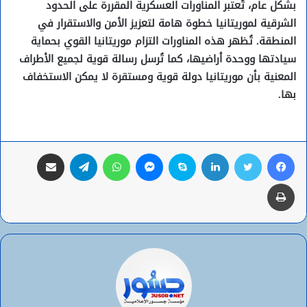
بشكل عام، تُعتبر المناورات العسكرية المقررة على الحدود
الشرقية لموريتانيا خطوة هامة لتعزيز الأمن والاستقرار في
المنطقة. تُظهر هذه المناورات التزام موريتانيا القوي بحماية
سيادتها ووحدة أراضيها، كما تُرسل رسالة قوية لجميع الأطراف
المعنية بأن موريتانيا دولة قوية ومستقرة لا يمكن الاستخفاف
بها.
فيسبوك
تويتر
لينكدإن
سكايب
ماسنجر
واتساب
تيلقرام
مشاركة عبر البريد
طباعة