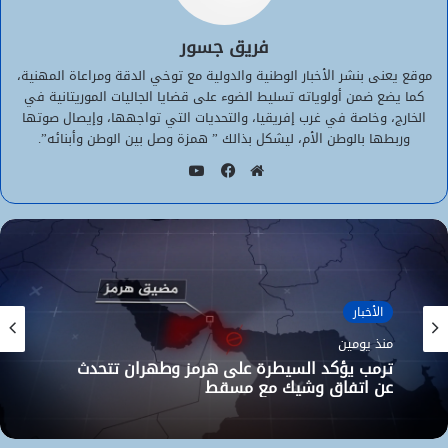
فريق جسور
موقع يعنى بنشر الأخبار الوطنية والدولية مع توخي الدقة ومراعاة المهنية،
كما يضع ضمن أولوياته تسليط الضوء على قضايا الجاليات الموريتانية في
الخارج، وخاصة في غرب إفريقيا، والتحديات التي تواجهها، وإيصال صوتها
وربطها بالوطن الأم، ليشكل بذالك ” همزة وصل بين الوطن وأبنائه”.
يوتيوب
موقع
فيسبوك
الويب
الأخبار
منذ يومين
ترمب يؤكد السيطرة على هرمز وطهران تتحدث
عن اتفاق وشيك مع مسقط